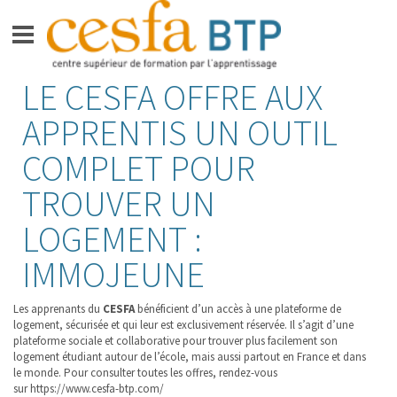
Aller
LE CESFA OFFRE AUX
CESFA BTP
au
contenu
APPRENTIS UN OUTIL
FORMATIONS BAC +3 –
BACHELOR GRADE DE LICENCE
COMPLET POUR
FORMATION BAC +5 –
TROUVER UN
INGÉNIEUR
LOGEMENT :
APPRENTIS
IMMOJEUNE
VIE SUR LE CAMPUS
ESPACE ENTREPRISES
Les apprenants du
CESFA
bénéficient d’un accès à une plateforme de
logement, sécurisée et qui leur est exclusivement réservée. Il s’agit d’une
ACTUALITÉS
plateforme sociale et collaborative pour trouver plus facilement son
logement étudiant autour de l’école, mais aussi partout en France et dans
le monde. Pour consulter toutes les offres, rendez-vous
CONTACT
sur https://www.cesfa-btp.com/