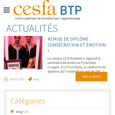
Aller
ACTUALITÉS
CESFA BTP
au
contenu
FORMATIONS BAC +3 –
REMISE DE DIPLÔME :
BACHELOR GRADE DE LICENCE
CONSÉCRATION ET ÉMOTION
!
FORMATION BAC +5 –
INGÉNIEUR
Le campus CESI Nanterre a organisé le
vendredi 8 décembre au Pyramides
APPRENTIS
Congrès, à Le Prot-Marly, la cérémonie de
diplôme 2017 rassemblant près de 785(...)
LIRE LA SUITE
VIE SUR LE CAMPUS
18 Déc 2017
blog
ESPACE ENTREPRISES
Catégories
ACTUALITÉS
CONTACT
blog
(16)