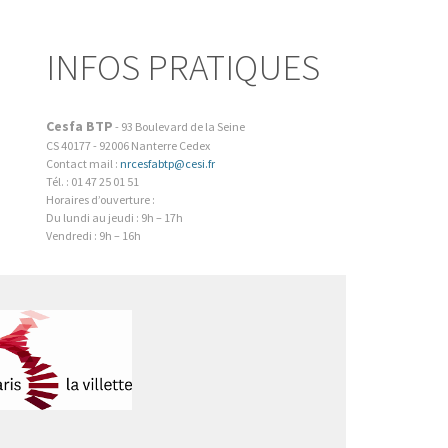
INFOS PRATIQUES
Cesfa BTP
-
93 Boulevard de la Seine
CS 40177
-
92006
Nanterre Cedex
Contact mail :
nrcesfabtp@cesi.fr
Tél. : 01 47 25 01 51
Horaires d’ouverture :
Du lundi au jeudi : 9h – 17h
Vendredi : 9h – 16h