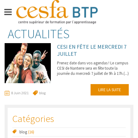
Aller
ACTUALITÉS
CESFA BTP
au
contenu
FORMATIONS BAC +3 –
CESI EN FÊTE LE MERCREDI 7
BACHELOR GRADE DE LICENCE
JUILLET
FORMATION BAC +5 –
Prenez date dans vos agendas ! Le campus
INGÉNIEUR
CESI de Nanterre sera en fête toute la
journée du mercredi 7 juillet de 9h à 17h.(...)
APPRENTIS
LIRE LA SUITE
VIE SUR LE CAMPUS
8 Juin 2021
blog
ESPACE ENTREPRISES
Catégories
ACTUALITÉS
CONTACT
blog
(16)