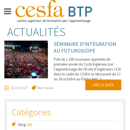
Aller
ACTUALITÉS
CESFA BTP
au
contenu
FORMATIONS BAC +3 –
SÉMINAIRE D’INTÉGRATION
BACHELOR GRADE DE LICENCE
AU FUTUROSCOPE
FORMATION BAC +5 –
Près de 1 100 nouveaux apprentis de
INGÉNIEUR
première année du Cycle Ingénieur par
l’apprentissage de l’école d’ingénieurs CESI
dans le cadre du CESFA se retrouvent du 17
APPRENTIS
au 20 octobre au Palais des(...)
LIRE LA SUITE
VIE SUR LE CAMPUS
26 Oct 2017
Non classé
ESPACE ENTREPRISES
Catégories
ACTUALITÉS
CONTACT
blog
(16)