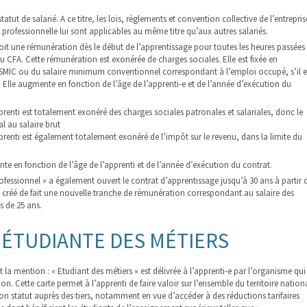
statut de salarié. A ce titre, les lois, règlements et convention collective de l’entrepris
professionnelle lui sont applicables au même titre qu’aux autres salariés.
çoit une rémunération dès le début de l’apprentissage pour toutes les heures passées
au CFA. Cette rémunération est exonérée de charges sociales. Elle est fixée en
MIC ou du salaire minimum conventionnel correspondant à l’emploi occupé, s’il e
 Elle augmente en fonction de l’âge de l’apprenti-e et de l’année d’exécution du
pprenti est totalement exonéré des charges sociales patronales et salariales, donc le
al au salaire brut
pprenti est également totalement exonéré de l’impôt sur le revenu, dans la limite du
te en fonction de l’âge de l’apprenti et de l’année d’exécution du contrat.
rofessionnel » a également ouvert le contrat d’apprentissage jusqu’à 30 ans à partir 
et créé de fait une nouvelle tranche de rémunération correspondant au salaire des
s de 25 ans.
 ÉTUDIANTE DES MÉTIERS
 la mention : « Etudiant des métiers » est délivrée à l’apprenti-e par l’organisme qui
on. Cette carte permet à l’apprenti de faire valoir sur l’ensemble du territoire nation
 son statut auprès des tiers, notamment en vue d’accéder à des réductions tarifaires