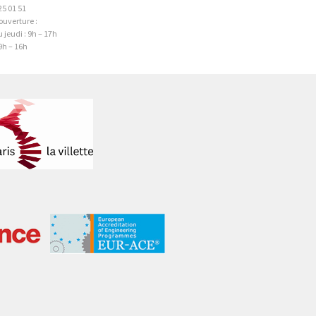
 25 01 51
ouverture :
 jeudi : 9h – 17h
9h – 16h