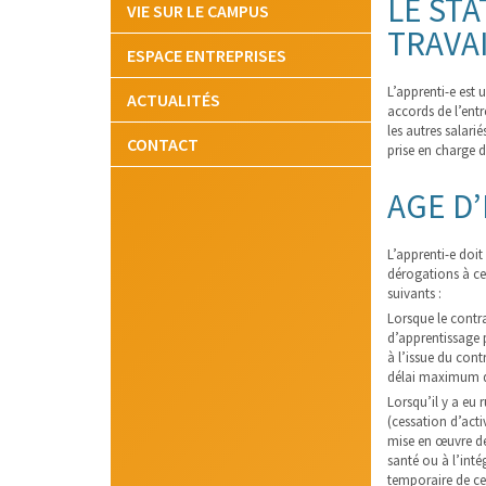
LE STA
VIE SUR LE CAMPUS
TRAVAI
ESPACE ENTREPRISES
L’apprenti-e est u
ACTUALITÉS
accords de l’entr
les autres salarié
CONTACT
prise en charge d
AGE D
L’apprenti-e doit
dérogations à cet
suivants :
Lorsque le contr
d’apprentissage 
à l’issue du cont
délai maximum d’
Lorsqu’il y a eu 
(cessation d’act
mise en œuvre de 
santé ou à l’inté
temporaire de cel