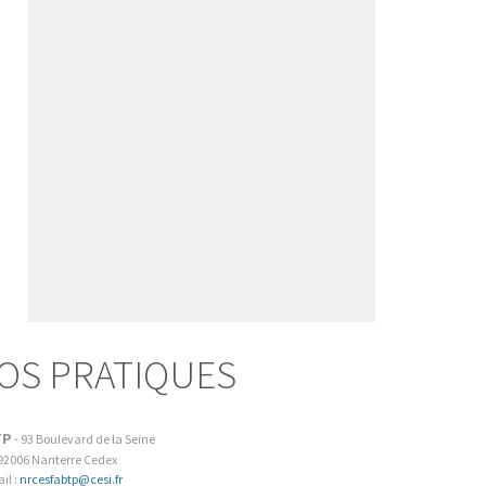
OS PRATIQUES
TP
-
93 Boulevard de la Seine
92006
Nanterre Cedex
il :
nrcesfabtp@cesi.fr