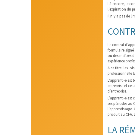
Là encore, le co
l’expiration du p
Il n’y a pas de l
CONTR
Le contrat d’appre
formulaire signé 
ou des maîtres d’
expérience profes
A ce titre, les l
professionnelle l
L’apprenti-e est 
entreprise et cel
d’entreprise.
L’apprenti-e est 
ses périodes au C
l’apprentissage. 
produit au CFA. L
LA RÉ