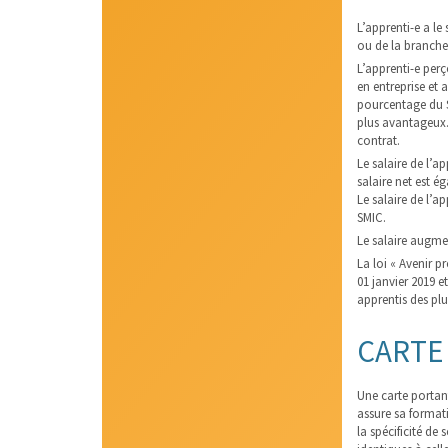
L’apprenti-e a le 
ou de la branche 
L’apprenti-e per
en entreprise et 
pourcentage du S
plus avantageux.
contrat.
Le salaire de l’a
salaire net est ég
Le salaire de l’a
SMIC.
Le salaire augmen
La loi « Avenir p
01 janvier 2019 
apprentis des plu
CARTE
Une carte portant
assure sa formati
la spécificité de