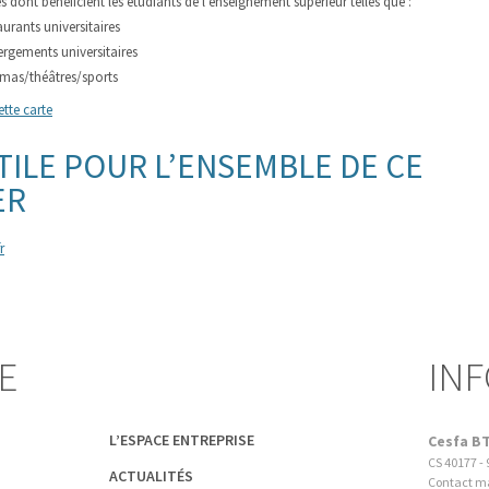
es dont bénéficient les étudiants de l’enseignement supérieur telles que :
urants universitaires
rgements universitaires
émas/théâtres/sports
ette carte
TILE POUR L’ENSEMBLE DE CE
ER
r
E
INF
L’ESPACE ENTREPRISE
Cesfa B
CS 40177
-
ACTUALITÉS
Contact ma