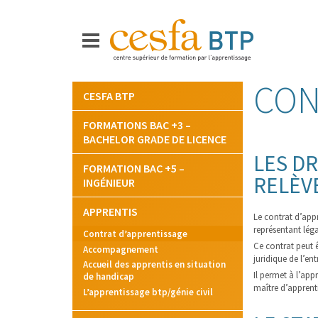
CON
Aller
CESFA BTP
au
contenu
FORMATIONS BAC +3 –
BACHELOR GRADE DE LICENCE
LES DR
FORMATION BAC +5 –
RELÈV
INGÉNIEUR
APPRENTIS
Le contrat d’appr
représentant léga
Contrat d’apprentissage
Ce contrat peut 
Accompagnement
juridique de l’ent
Accueil des apprentis en situation
Il permet à l’app
de handicap
maître d’apprent
L’apprentissage btp/génie civil