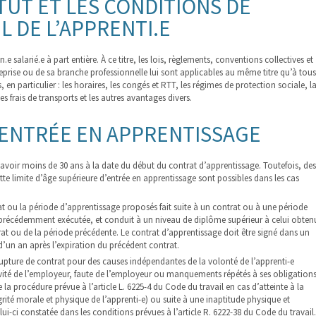
TUT ET LES CONDITIONS DE
L DE L’APPRENTI.E
n.e salarié.e à part entière. À ce titre, les lois, règlements, conventions collectives et
eprise ou de sa branche professionnelle lui sont applicables au même titre qu’à tous
s, en particulier : les horaires, les congés et RTT, les régimes de protection sociale, l
es frais de transports et les autres avantages divers.
’ENTRÉE EN APPRENTISSAGE
 avoir moins de 30 ans à la date du début du contrat d’apprentissage. Toutefois, des
te limite d’âge supérieure d’entrée en apprentissage sont possibles dans les cas
at ou la période d’apprentissage proposés fait suite à un contrat ou à une période
précédemment exécutée, et conduit à un niveau de diplôme supérieur à celui obten
rat ou de la période précédente. Le contrat d’apprentissage doit être signé dans un
un an après l’expiration du précédent contrat.
rupture de contrat pour des causes indépendantes de la volonté de l’apprenti-e
ivité de l’employeur, faute de l’employeur ou manquements répétés à ses obligations
la procédure prévue à l’article L. 6225-4 du Code du travail en cas d’atteinte à la
grité morale et physique de l’apprenti-e) ou suite à une inaptitude physique et
ui-ci constatée dans les conditions prévues à l’article R. 6222-38 du Code du travail.