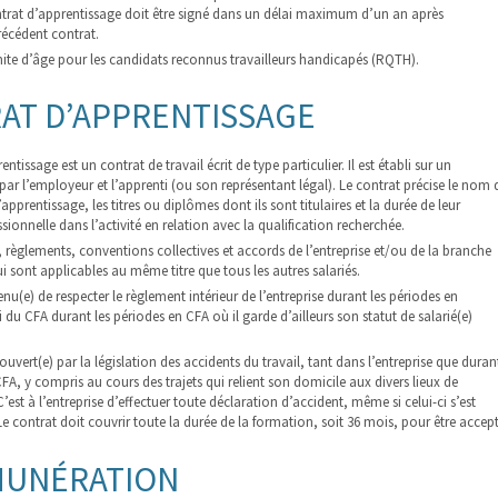
ntrat d’apprentissage doit être signé dans un délai maximum d’un an après
récédent contrat.
imite d’âge pour les candidats reconnus travailleurs handicapés (RQTH).
AT D’APPRENTISSAGE
ntissage est un contrat de travail écrit de type particulier. Il est établi sur un
par l’employeur et l’apprenti (ou son représentant légal). Le contrat précise le nom 
apprentissage, les titres ou diplômes dont ils sont titulaires et la durée de leur
sionnelle dans l’activité en relation avec la qualification recherchée.
ois, règlements, conventions collectives et accords de l’entreprise et/ou de la branche
ui sont applicables au même titre que tous les autres salariés.
tenu(e) de respecter le règlement intérieur de l’entreprise durant les périodes en
ui du CFA durant les périodes en CFA où il garde d’ailleurs son statut de salarié(e)
couvert(e) par la législation des accidents du travail, tant dans l’entreprise que duran
FA, y compris au cours des trajets qui relient son domicile aux divers lieux de
C’est à l’entreprise d’effectuer toute déclaration d’accident, même si celui-ci s’est
e contrat doit couvrir toute la durée de la formation, soit 36 mois, pour être accep
MUNÉRATION