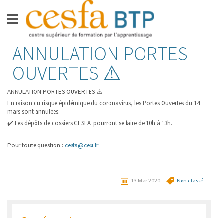
Aller
ANNULATION PORTES
CESFA BTP
au
contenu
OUVERTES ⚠️
FORMATIONS BAC +3 –
BACHELOR GRADE DE LICENCE
ANNULATION PORTES OUVERTES
⚠️
FORMATION BAC +5 –
En raison du risque épidémique du coronavirus, les Portes Ouvertes du 14
INGÉNIEUR
mars sont annulées.
✔️
Les dépôts de dossiers CESFA pourront se faire de 10h à 13h.
APPRENTIS
Pour toute question :
cesfa@cesi.fr
VIE SUR LE CAMPUS
ESPACE ENTREPRISES
13 Mar 2020
Non classé
ACTUALITÉS
CONTACT