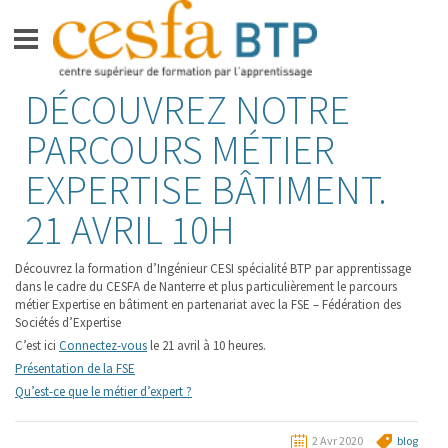
Aller
DÉCOUVREZ NOTRE
CESFA BTP
au
contenu
PARCOURS MÉTIER
FORMATIONS BAC +3 –
BACHELOR GRADE DE LICENCE
EXPERTISE BÂTIMENT.
FORMATION BAC +5 –
21 AVRIL 10H
INGÉNIEUR
APPRENTIS
Découvrez la formation d’Ingénieur CESI spécialité BTP par apprentissage
dans le cadre du CESFA de Nanterre et plus particulièrement le parcours
VIE SUR LE CAMPUS
métier Expertise en bâtiment en partenariat avec la FSE – Fédération des
Sociétés d’Expertise
ESPACE ENTREPRISES
C’est ici
Connectez-vous
le 21 avril à 10 heures.
Présentation de la FSE
ACTUALITÉS
Qu’est-ce que le métier d’expert ?
CONTACT
2 Avr 2020
blog